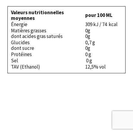
Valeurs nutritionnelles
pour 100 ML
moyennes
Énergie
309 kJ / 74 kcal
Matières grasses
0g
dont acides gras saturés
0g
Glucides
0,7 g
dont sucre
0g
Protéines
0 g
Sel
0 g
TAV (Ethanol)
12,5% vol